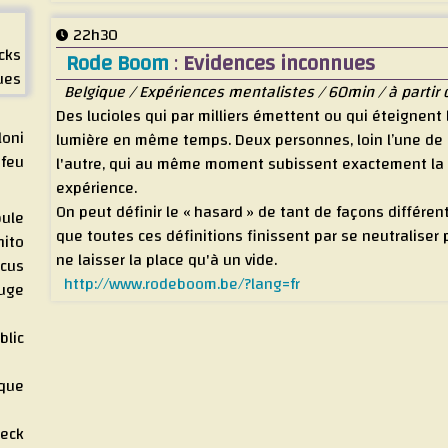
22h30
cks
Rode Boom
:
Evidences inconnues
ues
Belgique / Expériences mentalistes / 60min / à partir 
Des lucioles qui par milliers émettent ou qui éteignent 
loni
lumière en même temps. Deux personnes, loin l’une de
 feu
l'autre, qui au même moment subissent exactement l
expérience.
On peut définir le « hasard » de tant de façons différen
bule
que toutes ces définitions finissent par se neutraliser 
nito
ne laisser la place qu'à un vide.
rcus
http://www.rodeboom.be/?lang=fr
ouge
blic
ique
neck