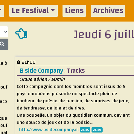
Le Festival
Liens
Archives
Jeudi 6 juil
21h00
Ile ô
B side Company
:
Tracks
Cirque aérien / 50min
Cette compagnie dont les membres sont issus de 5
louf
pays européens présente un spectacle plein de
bonheur, de poésie, de tension, de surprises, de jeux,
vace
de tendresse, de joie et de rires.
Une poubelle, un objet du quotidien commun, devient
ique
une source de jeux et de la poésie...
neuf
http://www.bsidecompany.nl
2015
2019
inal