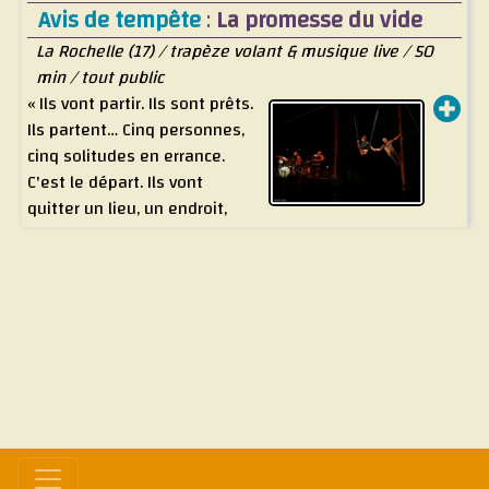
Leur crédo musical : cumbias traditionnelles, tubes jazzy
Avis de tempête
:
La promesse du vide
version ska, calypsos et rock caliente, reprises de
La Rochelle (17) / trapèze volant & musique live / 50
chansons connues ou désuètes en versions festives
min / tout public
« Ils vont partir. Ils sont prêts.
Ils partent… Cinq personnes,
cinq solitudes en errance.
C'est le départ. Ils vont
quitter un lieu, un endroit,
quelqu'un. Ils se retrouveront au hasard d’un
croisement de rue, sous un pont, dans la rue, dans un
jardin, leur sac chargé d'histoires. Habités par un même
mouvement, ils se reconnaîtront à travers leur fragilité,
leur vulnérabilité, leur force de vie. Ils partageront ce
moment de vide : le départ, le saut. Sur cette
majestueuse structure, faite de rouille et de bois, ils
vont nous raconter cet instant de vie qui les
transformera à jamais. Leur langage, leur mode
d'expression : le cirque, le corps en suspension, la