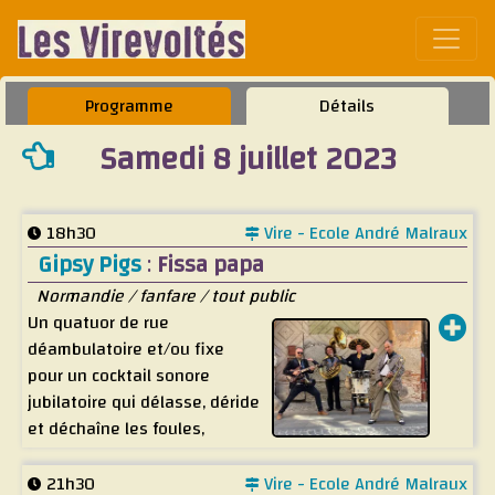
Affic
Programme
Détails
Samedi 8 juillet 2023
18h30
Vire - Ecole André Malraux
Gipsy Pigs
:
Fissa papa
Normandie / fanfare / tout public
Un quatuor de rue
déambulatoire et/ou fixe
pour un cocktail sonore
jubilatoire qui délasse, déride
et déchaîne les foules,
transformant n’importe quel
coin de rue en dancefloor survolté !.
21h30
Vire - Ecole André Malraux