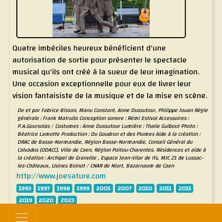
Quatre imbéciles heureux bénéficient d'une
autorisation de sortie pour présenter le spectacle
musical qu'ils ont créé à la sueur de leur imagination.
Une occasion exceptionnelle pour eux de livrer leur
vision fantaisiste de la musique et de la mise en scène.
De et par Fabrice Bisson, Manu Constant, Anne Dussutour, Philippe Jouan Régie
générale : Frank Matrullo Conception sonore : Rémi Estival Accessoires :
P.A.Goursolas / Costumes : Anne Dussutour Lumière : Thalie Guibout Photo :
Béatrice Lamotte Production : Du Goudron et des Plumes Aide à la création :
DRAC de Basse-Normandie, Région Basse-Normandie, Conseil Général du
Calvados (ODACC), Ville de Caen, Région Poitou-Charentes. Résidences et aide à
la création : Archipel de Granville , Espace Jean-Vilar de Ifs, MJC 21 de Lussac-
les-Châteaux, Usines Boinot / CNAR de Niort, Bazarnaom de Caen
http://www.joesature.com
1993
1997
1998
1999
2005
2007
2010
2011
2015
2019
2020
2023