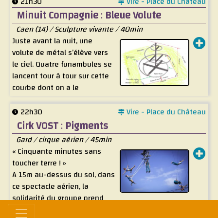
circo-non-identifiés défileront entre les spectacles.
21h30
Vire - Place du Château
Minuit Compagnie
:
Bleue Volute
Caen (14) / Sculpture vivante / 40min
Juste avant la nuit, une
volute de métal s’élève vers
le ciel. Quatre funambules se
lancent tour à tour sur cette
courbe dont on a le
sentiment qu’elle pourrait se déployer à l’infini.
Tel le ruban de Möbius, leur défi à la gravité amène
22h30
Vire - Place du Château
comme une suspension du temps. Un temps perdu
Cirk VOST
:
Pigments
entre la pesanteur et la légèreté.
Gard / cirque aérien / 45min
L’installation en mouvement devient à la fois une
« Cinquante minutes sans
prouesse circassienne et un défi philosophique posé à
toucher terre ! »
toutes et tous.
A 15m au-dessus du sol, dans
Quel choix nous reste-t-il entre la pesanteur ou la
ce spectacle aérien, la
légèreté ?
solidarité du groupe prend
À chaque pas, ces funambules, dont les corps ont
toute sa mesure. La voltige aérienne, marque de
épousé le vide, nous convoque à se questionner sur