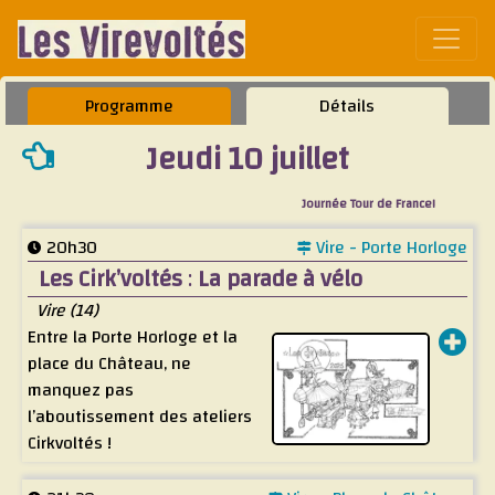
Affic
Programme
Détails
Jeudi 10 juillet
Journée Tour de France!
20h30
Vire - Porte Horloge
Les Cirk’voltés
:
La parade à vélo
Vire (14)
Entre la Porte Horloge et la
place du Château, ne
manquez pas
l’aboutissement des ateliers
Cirkvoltés !
Assistez à une parade insolite où leurs objets cyclo