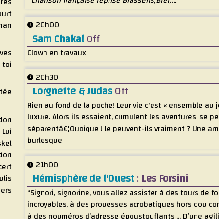
chanson française reprise Brassens,Brel,...
ures
ourt
20h00
man
Sam Chakal
Off
êves
Clown en travaux
 toi
20h30
Lorgnette & Judas
Off
atée
Rien au fond de la poche! Leur vie c'est « ensemble au jou
luxure. Alors ils essaient, cumulent les aventures, se p
idon
séparentâ€¦Quoique ! le peuvent-ils vraiment ? Une a
 Lui
burlesque
skel
idon
21h00
cert
Hémisphère de l'Ouest
:
Les Forsini
ulis
hers
“Signori, signorine, vous allez assister à des tours de fo
incroyables, à des prouesses acrobatiques hors dou c
à des nouméros d’adresse époustouflants ... D’une agili