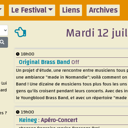
Le Festival
Liens
Archives
Mardi 12 jui
18h00
Original Brass Band
Off
Un projet d'étude, une rencontre entre musiciens tous
une ambiance "made in Normandie"; voilà comment on po
 Lui
Band ! Une dizaine de musiciens tous plus fous les uns 
bard
gens qu'ils croisent pendant leurs concerts. Avec des i
le Youngblood Brass Band, et avec un répertoire "made 
19h00
es ?
Keineg
:
Apéro-Concert