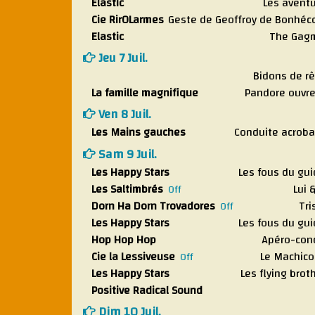
Elastic
Les avent
Cie RirOLarmes
Geste de Geoffroy de Bonhéc
Elastic
The Gag
Jeu 7 Juil.
Bidons de r
La famille magnifique
Pandore ouvre
Ven 8 Juil.
Les Mains gauches
Conduite acrob
Sam 9 Juil.
Les Happy Stars
Les fous du gu
Les Saltimbrés
Lui &
Off
Dorn Ha Dorn Trovadores
Tri
Off
Les Happy Stars
Les fous du gu
Hop Hop Hop
Apéro-con
Cie la Lessiveuse
Le Machico
Off
Les Happy Stars
Les flying brot
Positive Radical Sound
Dim 10 Juil.