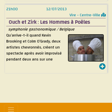
Harold prétendent être de grands chefs Français…de
21h00
12/07/2013
France! Ces gourmets sont prêts, recettes en main. S’ils
Vire - Centre-Ville
pouvaient simplement être en mesure d’allumer le
Ouch et Zirk
:
Les Hommes à Poëles
four…
symphonie gastronomique / Belgique
Qu’arrive-t-il quand Kevin
Brooking et Colm O’Grady, deux
artistes chevronnés, créent un
spectacle après avoir improvisé
pendant deux ans sur une
centaine de poêles et un grain
de pop corn? Le résultat : Les Hommes à poêles. Lloyd et
Harold prétendent être de grands chefs Français…de
France! Ces gourmets sont prêts, recettes en main. S’ils
pouvaient simplement être en mesure d’allumer le
four…