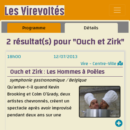
Affic
Programme
Détails
2 résultat(s) pour "Ouch et Zirk"
18h00
12/07/2013
Vire - Centre-Ville
Ouch et Zirk
:
Les Hommes à Poëles
symphonie gastronomique / Belgique
Qu’arrive-t-il quand Kevin
Brooking et Colm O’Grady, deux
artistes chevronnés, créent un
spectacle après avoir improvisé
pendant deux ans sur une
centaine de poêles et un grain
de pop corn? Le résultat : Les Hommes à poêles. Lloyd et