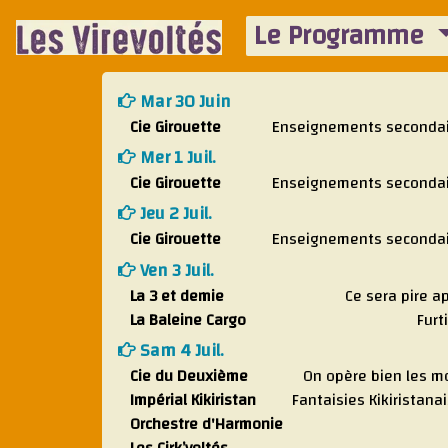
Le Programme
Mar 30 Juin
Cie Girouette
Enseignements seconda
Mer 1 Juil.
Cie Girouette
Enseignements seconda
Jeu 2 Juil.
Cie Girouette
Enseignements seconda
Ven 3 Juil.
La 3 et demie
Ce sera pire a
La Baleine Cargo
Furt
Sam 4 Juil.
Cie du Deuxième
On opère bien les m
Impérial Kikiristan
Fantaisies Kikiristana
Orchestre d'Harmonie