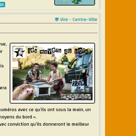
23
Vire - Centre-Ville
êve,
ur
is
era
numéros avec ce qu’ils ont sous la main, un
moyens du bord ».
vec conviction qu’ils donneront le meilleur