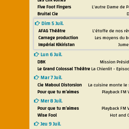
Les Cirk’voltés
Five Foot Fingers
L'autre Dame de P
Bruital Cie
Dim 5 Juil.
AFAG Théâtre
L'étoffe de nos r
Carnage production
Les moyens du b
Impérial Kikiristan
Jume
Lun 6 Juil.
DBK
Mission Prési
Le Grand Colossal Théâtre
La Chienlit - Episo
Mar 7 Juil.
Cie Maboul Distorsion
La cuisine monte le
Pour que tu m’aimes
Playback FM 
Mer 8 Juil.
Pour que tu m’aimes
Playback FM 
Wise Fool
Hot and 
Jeu 9 Juil.