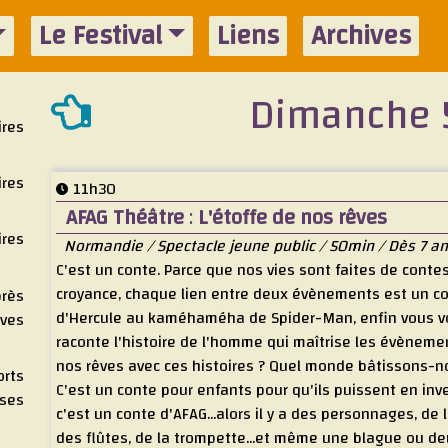
Le Festival
Liens
Archives
Dimanche 5
ires
ires
11h30
AFAG Théâtre
:
L'étoffe de nos rêves
ires
Normandie / Spectacle jeune public / 50min / Dès 7 a
C'est un conte. Parce que nos vies sont faites de cont
croyance, chaque lien entre deux évènements est un c
près
d'Hercule au kaméhaméha de Spider-Man, enfin vous voy
ives
raconte l'histoire de l'homme qui maîtrise les évènemen
nos rêves avec ces histoires ? Quel monde bâtissons-no
orts
C'est un conte pour enfants pour qu'ils puissent en inve
ises
c'est un conte d'AFAG...alors il y a des personnages, de l
des flûtes, de la trompette...et même une blague ou deux.