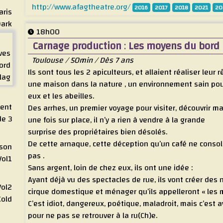
http://www.afagtheatre.org/
2016
2017
2018
2021
20
aris
Dark
18h00
Carnage production
:
Les moyens du bord
êves
Toulouse / 50min / Dès 7 ans
ord
Ils sont tous les 2 apiculteurs, et allaient réaliser leur r
lag
une maison dans la nature , un environnement sain po
eux et les abeilles.
dent
Des arrhes, un premier voyage pour visiter, découvrir ma
de 3
une fois sur place, il n’y a rien à vendre à la grande
surprise des propriétaires bien désolés.
De cette arnaque, cette déception qu’un café ne consol
 son
pas .
Vol1
Sans argent, loin de chez eux, ils ont une idée :
Ayant déjà vu des spectacles de rue, ils vont créer des 
Vol2
cirque domestique et ménager qu’ils appelleront « les 
Cold
C’est idiot, dangereux, poétique, maladroit, mais c’est a
pour ne pas se retrouver à la ru(Ch)e.