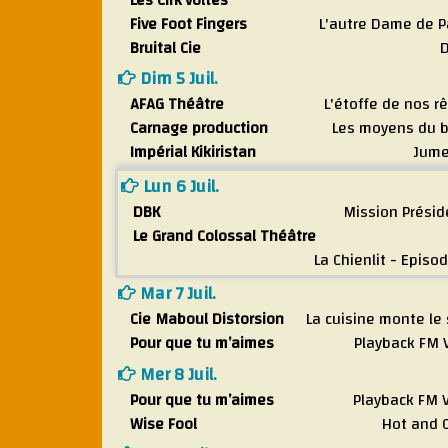
Les Cirk’voltés
Five Foot Fingers
L'autre Dame de P
Bruital Cie
Dim 5 Juil.
AFAG Théâtre
L'étoffe de nos r
Carnage production
Les moyens du 
Impérial Kikiristan
Jume
Lun 6 Juil.
DBK
Mission Présid
Le Grand Colossal Théâtre
La Chienlit - Episo
Mar 7 Juil.
Cie Maboul Distorsion
La cuisine monte le
Pour que tu m’aimes
Playback FM 
Mer 8 Juil.
Pour que tu m’aimes
Playback FM 
Wise Fool
Hot and 