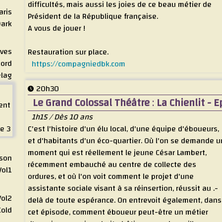
difficultés, mais aussi les joies de ce beau métier de
aris
Président de la République française.
Dark
A vous de jouer !
êves
Restauration sur place.
bord
https://compagniedbk.com
lag
20h30
Le Grand Colossal Théâtre
:
La Chienlit - 
ent
1h15 / Dès 10 ans
de 3
C'est l'histoire d'un élu local, d'une équipe d'éboueurs,
et d'habitants d'un éco-quartier. Où l'on se demande u
moment qui est réellement le jeune César Lambert,
 son
récemment embauché au centre de collecte des
Vol1
ordures, et où l'on voit comment le projet d'une
assistante sociale visant à sa réinsertion, réussit au .-
Vol2
delà de toute espérance. On entrevoit également, dans
Cold
cet épisode, comment éboueur peut-être un métier