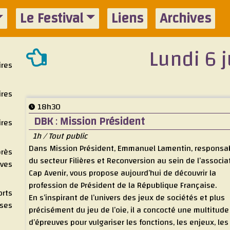
Le Festival
Liens
Archives
Lundi 6 j
ires
ires
18h30
DBK
:
Mission Président
ires
1h / Tout public
Dans Mission Président, Emmanuel Lamentin, responsa
près
du secteur Filières et Reconversion au sein de l’associa
ives
Cap Avenir, vous propose aujourd’hui de découvrir la
profession de Président de la République Française.
orts
En s’inspirant de l’univers des jeux de sociétés et plus
ises
précisément du jeu de l’oie, il a concocté une multitude
d’épreuves pour vulgariser les fonctions, les enjeux, les