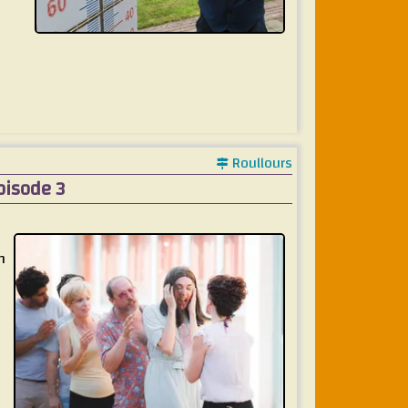
Roullours
Episode 3
n