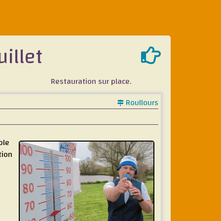
uillet
Restauration sur place.
Roullours
ble
tion