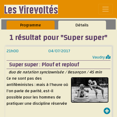
Affic
Programme
Détails
1 résultat pour "Super super"
21h00
04/07/2017
Vaudry
Super super
:
Plouf et replouf
duo de natation synclownisée / Besançon / 45 min
Ce ne sont pas des
antiféministes : mais à l'heure où
l'on parle de parité, est-il
possible pour les hommes de
pratiquer une discipline réservée
aux femmes ?
Cette exhibition normalement codifiée ne peut pas se