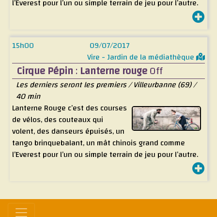
l’Everest pour l’un ou simple terrain de jeu pour l’autre.
Il y a tout ça dans le désordre comme si quelqu’un avait
laissé là les vieux restes d’une brocante fatiguée.
15h00
09/07/2017
Vire - Jardin de la médiathèque
Cirque Pépin
:
Lanterne rouge
Off
Les derniers seront les premiers / Villeurbanne (69) /
40 min
Lanterne Rouge c’est des courses
de vélos, des couteaux qui
volent, des danseurs épuisés, un
tango brinquebalant, un mât chinois grand comme
l’Everest pour l’un ou simple terrain de jeu pour l’autre.
Il y a tout ça dans le désordre comme si quelqu’un avait
laissé là les vieux restes d’une brocante fatiguée.