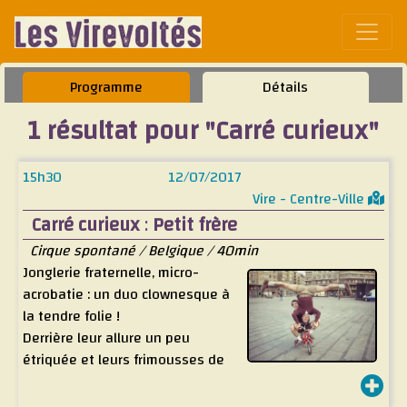
Affic
Programme
Détails
1 résultat pour "Carré curieux"
15h30
12/07/2017
Vire - Centre-Ville
Carré curieux
:
Petit frère
Cirque spontané / Belgique / 40min
Jonglerie fraternelle, micro-
acrobatie : un duo clownesque à
la tendre folie !
Derrière leur allure un peu
étriquée et leurs frimousses de
gamins innocents, ces deux frères sont de curieux
magiciens et de savants manipulateurs.