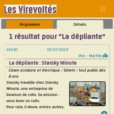
Affic
Programme
Détails
1 résultat pour "La dépliante"
21h30
05/07/2019
Vire - Martilly
La dépliante
:
Starsky Minute
Clown acrobate et électrique / 50min / tout public dès
8 ans
Starsky travaille chez Starsky
Minute, une entreprise de
livraison de colis. Sa mission :
vous livrer un colis.
Pour cela, il devra, entres autres,
réussir à dompter ses jambes qui n’en font qu’à leurs