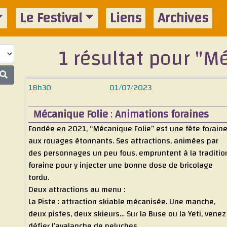
Le Festival
Liens
Archives
1 résultat pour "M
18h30
01/07/2023
Mécanique Folie
:
Animations foraines
Fondée en 2021, “Mécanique Folie” est une fête forain
aux rouages étonnants. Ses attractions, animées par
des personnages un peu fous, empruntent à la traditio
foraine pour y injecter une bonne dose de bricolage
tordu.
Deux attractions au menu :
La Piste : attraction skiable mécanisée. Une manche,
deux pistes, deux skieurs… Sur la Buse ou la Yeti, venez
défier l’avalanche de peluches.