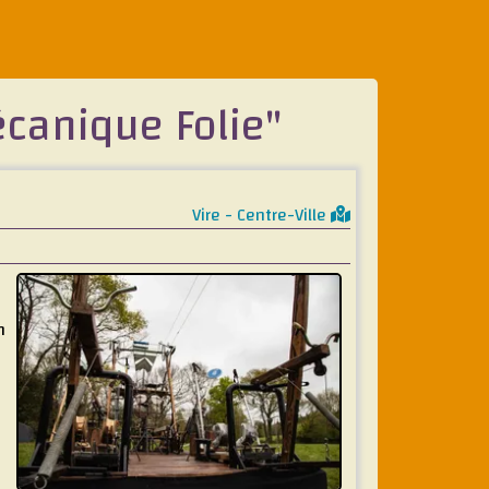
écanique Folie"
Vire - Centre-Ville
e
n