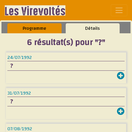
Affic
Programme
Détails
6 résultat(s) pour "?"
24/07/1992
?
31/07/1992
?
07/08/1992